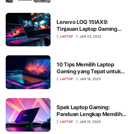
untuk Semua Kebutuhan
Lenovo LOQ 15IAX9:
Tinjauan Laptop Gaming
Bertenaga Tinggi
LAPTOP
JAN 23, 2025
10 Tips Memilih Laptop
Gaming yang Tepat untuk
Pengalaman Gaming
LAPTOP
JAN 16, 2025
Optimal
Spek Laptop Gaming:
Panduan Lengkap Memilih
Performa Terbaik untuk
LAPTOP
JAN 15, 2025
Kebutuhan Anda