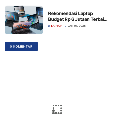
Rekomendasi Laptop
Budget Rp 6 Jutaan Terbaik
untuk Pelajar dan Pekerja di
LAPTOP
JAN 01, 2025
2024
0 KOMENTAR