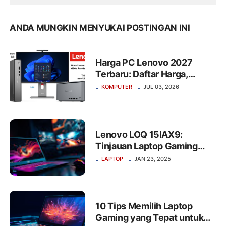
ANDA MUNGKIN MENYUKAI POSTINGAN INI
Harga PC Lenovo 2027
Terbaru: Daftar Harga,
Spesifikasi, dan
KOMPUTER
JUL 03, 2026
Rekomendasi PC Terbaik
untuk Semua Kebutuhan
Lenovo LOQ 15IAX9:
Tinjauan Laptop Gaming
Bertenaga Tinggi
LAPTOP
JAN 23, 2025
10 Tips Memilih Laptop
Gaming yang Tepat untuk