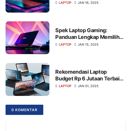
Pengalaman Gaming
LAPTOP
JAN 16, 2025
Optimal
Spek Laptop Gaming:
Panduan Lengkap Memilih
Performa Terbaik untuk
LAPTOP
JAN 15, 2025
Kebutuhan Anda
Rekomendasi Laptop
Budget Rp 6 Jutaan Terbaik
untuk Pelajar dan Pekerja di
LAPTOP
JAN 01, 2025
2024
0 KOMENTAR